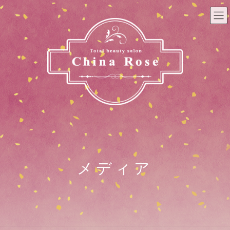
コ
ナ
ン
ビ
テ
ゲ
ン
ー
ツ
シ
へ
ョ
ス
ン
キ
に
ッ
移
プ
動
メディア