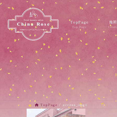
コ
ナ
ン
ビ
テ
ゲ
ン
ー
TopPage
施
ツ
シ
へ
ョ
ス
ン
キ
に
ッ
移
プ
動
TopPage
access_img1