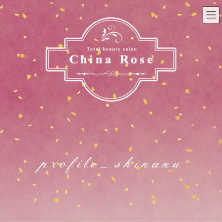
コ
ナ
ン
ビ
テ
ゲ
ン
ー
ツ
シ
へ
ョ
ス
ン
キ
に
ッ
移
プ
動
profile_shikaku