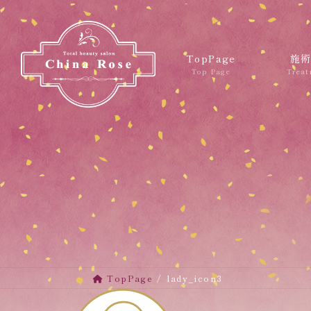
コ
ナ
ン
ビ
テ
ゲ
ン
ー
TopPage
施
ツ
シ
へ
ョ
ス
ン
キ
に
ッ
移
プ
動
TopPage
lady_icon3